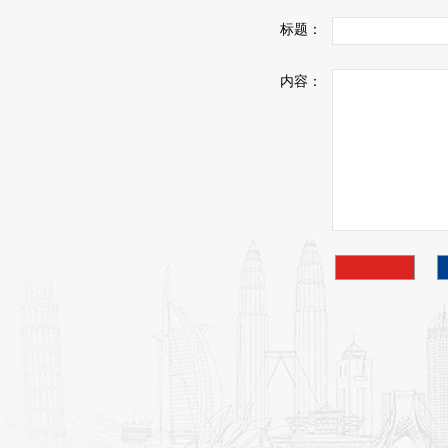
标题：
内容：