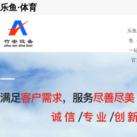
乐鱼·体育
乐鱼
鱼
一
官