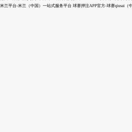
米兰平台-米兰（中国）一站式服务平台
球赛押注APP官方-球赛qiusai（