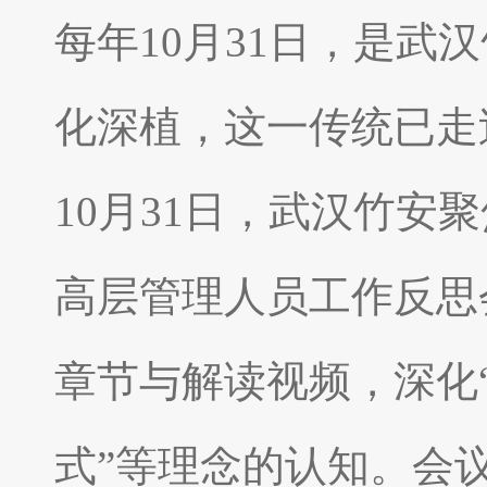
每年
10月31日，是武
化深植，这一传统已走
10月31日，武汉竹
高层管理人员工作反思
章节与解读视频，深化
式”等理念的认知。会