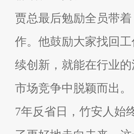
贾总最后勉励全员带着
作。他鼓励大家找回工
续创新，就能在行业的
市场竞争中脱颖而出。
7年反省日，竹安人始