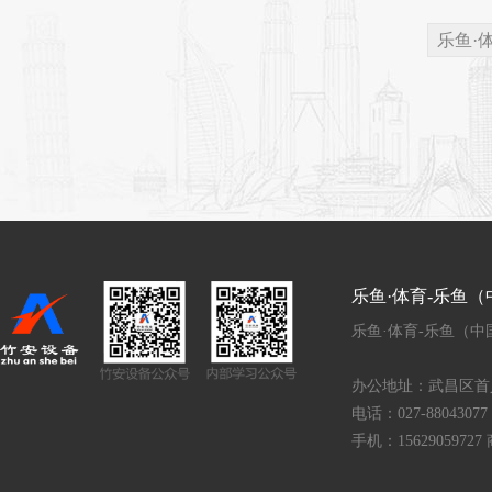
乐鱼·
乐鱼·体育-乐鱼
乐鱼·体育-乐鱼（
办公地址：武昌区首
电话：027-88043077
手机：
15629059727