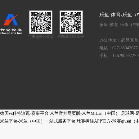
乐鱼·体育-乐鱼
乐鱼·体育-乐鱼（
办公地址：武昌区首
电话：027-88043077
手机：
15629059727
德国vs科特迪瓦-赛事平台
米兰官方网页版-米兰MiLan（中国）
足球网-
米兰平台-米兰（中国）一站式服务平台
球赛押注APP官方-球赛qiusai（