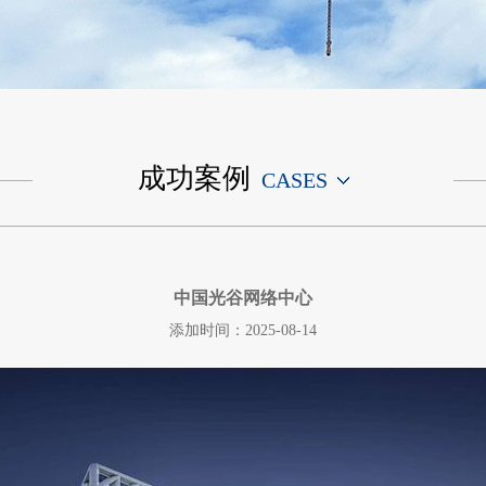
成功案例
CASES
中国光谷网络中心
添加时间：2025-08-14