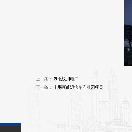
上一条：
湖北汉川电厂
下一条：
十堰新能源汽车产业园项目