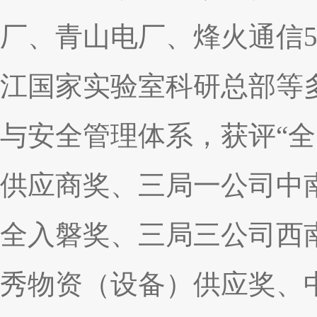
厂、青山电厂、烽火通信
江国家实验室科研总部等
与安全管理体系，获评
“
全
供应商奖、三局一公司中
全入磐奖、三局三公司西
秀物资（设备）供应奖、