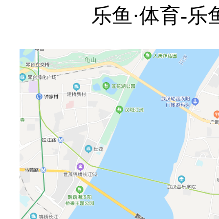
乐鱼·体育-