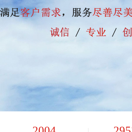
2004
295