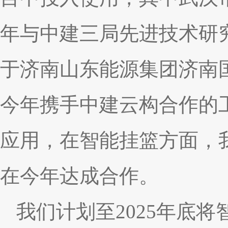
年与中建三局先进技术研
于济南山东能源集团济南
今年携手中建云构合作的
应用，在智能挂篮方面，
在今年达成合作。
我们计划至
2025年底