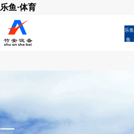
乐鱼·体育
乐鱼
鱼
一
官