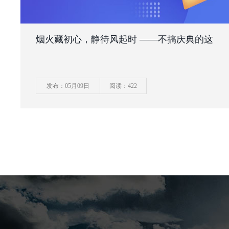
烟火藏初心，静待风起时 ——不搞庆典的这
发布：05月09日
阅读：422