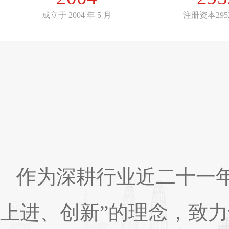
成立于 2004 年 5 月
注册资本295
作为深耕行业近二十一
上进、创新
”
的理念，致力